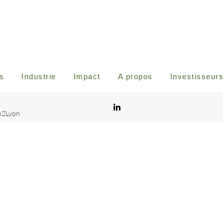
s
Industrie
Impact
A propos
Investisseur
n2Lyon